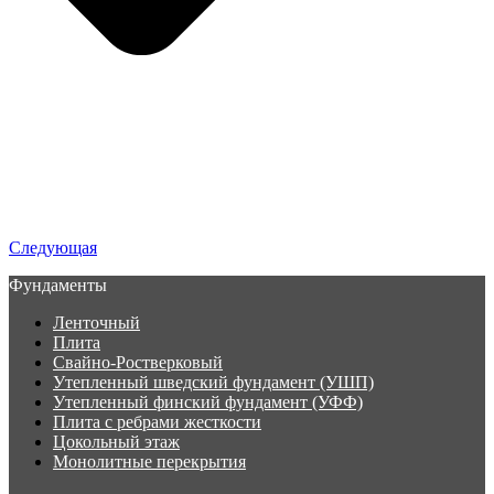
Следующая
Фундаменты
Ленточный
Плита
Свайно-Ростверковый
Утепленный шведский фундамент (УШП)
Утепленный финский фундамент (УФФ)
Плита с ребрами жесткости
Цокольный этаж
Монолитные перекрытия